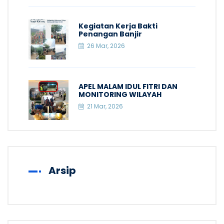
Kegiatan Kerja Bakti
Penangan Banjir
26 Mar, 2026
APEL MALAM IDUL FITRI DAN
MONITORING WILAYAH
21 Mar, 2026
Arsip