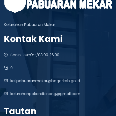
Kelurahan Pabuaran Mekar
Kontak Kami
Senin-Jum'at/08:00-16:00
0
kel.pabuaranmekar@bogorkab.go.id
kelurahanpakarcibinong@gmail.com
Tautan