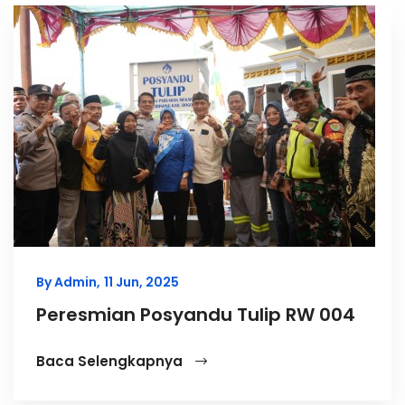
By Admin,
11 Jun, 2025
Peresmian Posyandu Tulip RW 004
Baca Selengkapnya